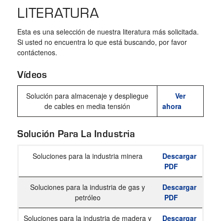
the
LITERATURA
selected
search
Esta es una selección de nuestra literatura más solicitada.
result.
Si usted no encuentra lo que está buscando, por favor
contáctenos.
Touch
device
Vídeos
users
can
Solución para almacenaje y despliegue
Ver
de cables en media tensión
ahora
use
touch
Solución Para La Industria
and
swipe
Soluciones para la industria minera
Descargar
gestures.
PDF
Soluciones para la industria de gas y
Descargar
petróleo
PDF
Soluciones para la industria de madera y
Descargar