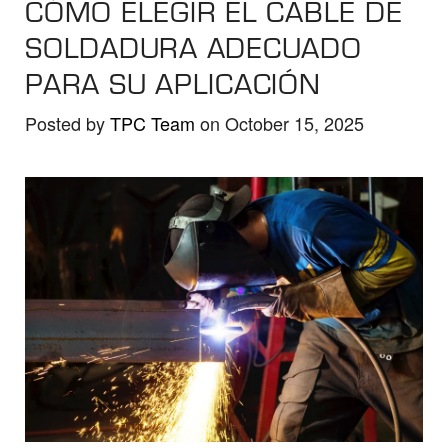
CÓMO ELEGIR EL CABLE DE
the
selected
SOLDADURA ADECUADO
search
PARA SU APLICACIÓN
result.
Touch
Posted by
TPC Team
on October 15, 2025
device
users
can
use
touch
and
swipe
gestures.