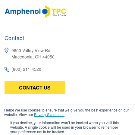
Contact
9600 Valley View Rd.
Macedonia, OH 44056
(800) 211-4520
CONTACT US
Subscribe
Hello! We use cookies to ensure that we give you the best experience on our
website. View our
Privacy Statement.
Be the first to know about the latest in high-performance wire,
If you decline, your information won’t be tracked when you visit this
cable, connectors, and assemblies.
website. A single cookie will be used in your browser to remember
your preference not to be tracked.